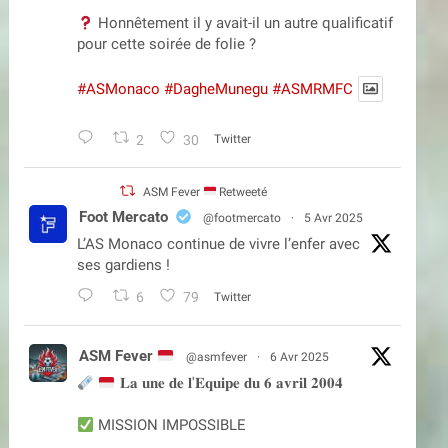
Honnêtement il y avait-il un autre qualificatif
pour cette soirée de folie ?
#ASMonaco
#DagheMunegu
#ASMRMFC
2
30
Twitter
ASM Fever
Retweeté
Foot Mercato
@footmercato
·
5 Avr 2025
L’AS Monaco continue de vivre l’enfer avec
ses gardiens !
6
79
Twitter
ASM Fever
@asmfever
·
6 Avr 2025
𝐋𝐚 𝐮𝐧𝐞 𝐝𝐞 𝐥'𝐄𝐪𝐮𝐢𝐩𝐞 𝐝𝐮 𝟔 𝐚𝐯𝐫𝐢𝐥 𝟐𝟎𝟎𝟒
MISSION IMPOSSIBLE