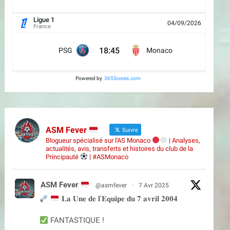
Ligue 1
04/09/2026
France
18:45
PSG
Monaco
Powered by
365Scores.com
ASM Fever
Suivre
Blogueur spécialisé sur l'AS Monaco
| Analyses,
actualités, avis, transferts et histoires du club de la
Principauté
| #ASMonaco
ASM Fever
@asmfever
·
7 Avr 2025
𝐋𝐚 𝐔𝐧𝐞 𝐝𝐞 𝐥'𝐄𝐪𝐮𝐢𝐩𝐞 𝐝𝐮 𝟕 𝐚𝐯𝐫𝐢𝐥 𝟐𝟎𝟎𝟒
FANTASTIQUE !