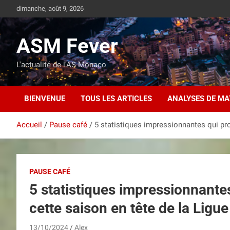
Aller
dimanche, août 9, 2026
au
contenu
ASM Fever
L'actualité de l'AS Monaco
BIENVENUE
TOUS LES ARTICLES
ANALYSES DE M
Accueil
Pause café
5 statistiques impressionnantes qui pro
PAUSE CAFÉ
5 statistiques impressionnante
cette saison en tête de la Ligue 
13/10/2024
Alex