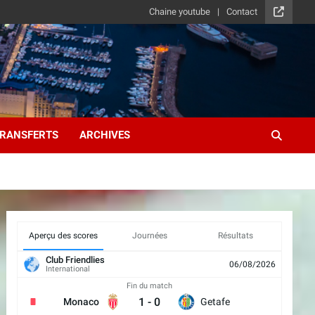
Chaine youtube
Contact
RANSFERTS
ARCHIVES
Aperçu des scores
Journées
Résultats
Club Friendlies
06/08/2026
International
Fin du match
1
-
0
Monaco
Getafe