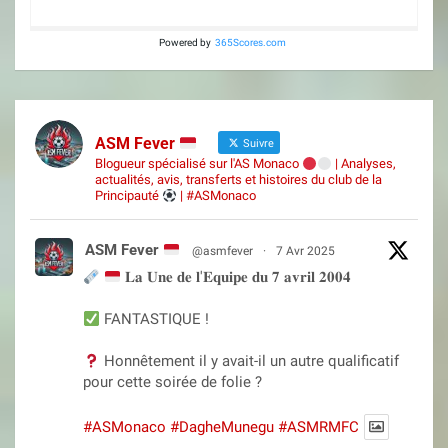
Powered by
365Scores.com
ASM Fever
Suivre
Blogueur spécialisé sur l'AS Monaco
| Analyses,
actualités, avis, transferts et histoires du club de la
Principauté
| #ASMonaco
ASM Fever
@asmfever
·
7 Avr 2025
𝐋𝐚 𝐔𝐧𝐞 𝐝𝐞 𝐥'𝐄𝐪𝐮𝐢𝐩𝐞 𝐝𝐮 𝟕 𝐚𝐯𝐫𝐢𝐥 𝟐𝟎𝟎𝟒
FANTASTIQUE !
Honnêtement il y avait-il un autre qualificatif
pour cette soirée de folie ?
#ASMonaco
#DagheMunegu
#ASMRMFC