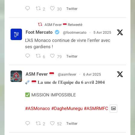
2
30
Twitter
ASM Fever
Retweeté
Foot Mercato
@footmercato
·
5 Avr 2025
L’AS Monaco continue de vivre l’enfer avec
ses gardiens !
6
79
Twitter
ASM Fever
@asmfever
·
6 Avr 2025
𝐋𝐚 𝐮𝐧𝐞 𝐝𝐞 𝐥'𝐄𝐪𝐮𝐢𝐩𝐞 𝐝𝐮 𝟔 𝐚𝐯𝐫𝐢𝐥 𝟐𝟎𝟎𝟒
MISSION IMPOSSIBLE
#ASMonaco
#DagheMunegu
#ASMRMFC
2
52
Twitter