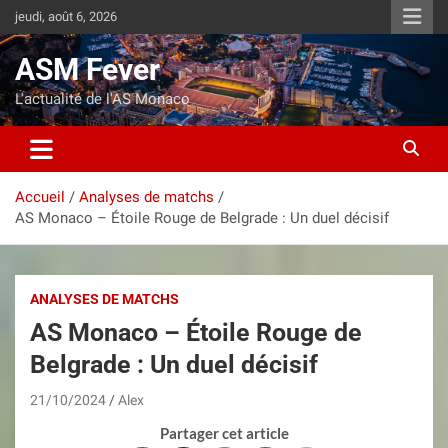
Aller
jeudi, août 6, 2026
au
contenu
ASM Fever
L'actualité de l'AS Monaco
Accueil
Analyses de matchs
AS Monaco – Étoile Rouge de Belgrade : Un duel décisif
ANALYSES DE MATCHS
AS Monaco – Étoile Rouge de
Belgrade : Un duel décisif
21/10/2024
Alex
Partager cet article